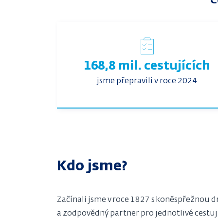
C
168,8 mil. cestujících
jsme přepravili v roce 2024
Kdo jsme?
Začínali jsme v roce 1827 s koněspřežnou d
a zodpovědný partner pro jednotlivé cestujíc