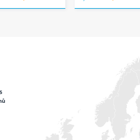
5
onů