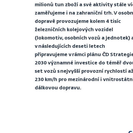
milionů tun zboží a své aktivity stále ví
zaměřujeme i na zahraniční trh. V osobn
dopravě provozujeme kolem 4 tisíc
železničních kolejových vozidel
(lokomotiv, osobních vozů a jednotek) 
v následujících deseti letech
připravujeme v rámci plánu ČD Strategi
2030 významné investice do téměř dvo
set vozů s nejvyšší provozní rychlostí a
230 km/h pro mezinárodní i vnitrostátn
dálkovou dopravu.