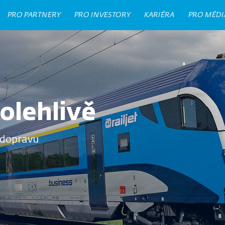
PRO PARTNERY
PRO INVESTORY
KARIÉRA
PRO MÉDI
olehlivě
 dopravu