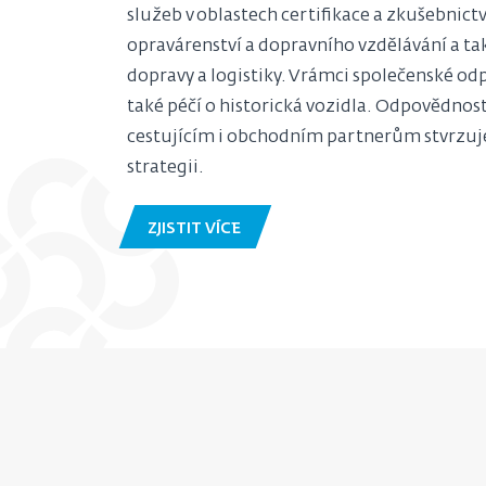
služeb v oblastech certifikace a zkušebnictv
opravárenství a dopravního vzdělávání a tak
dopravy a logistiky. V rámci společenské o
také péčí o historická vozidla. Odpovědnos
cestujícím i obchodním partnerům stvrzuj
strategii.
ZJISTIT VÍCE