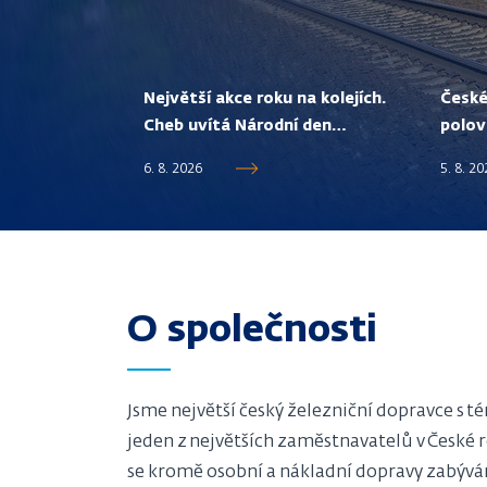
Největší akce roku na kolejích.
České
Cheb uvítá Národní den
polov
železnice
cestuj
6. 8. 2026
5. 8. 2
2019
O společnosti
Jsme největší český železniční dopravce s t
jeden z největších zaměstnavatelů v České 
se kromě osobní a nákladní dopravy zabýv