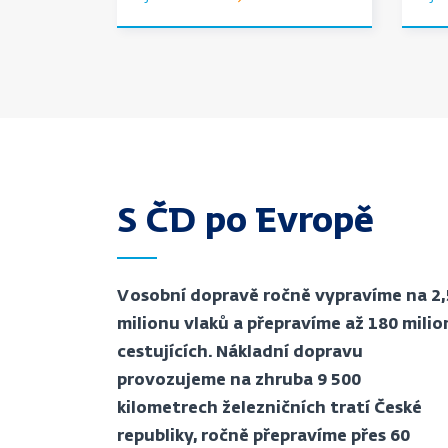
S ČD po Evropě
V osobní dopravě ročně vypravíme na 2,
milionu vlaků a přepravíme až 180 mili
cestujících. Nákladní dopravu
provozujeme na zhruba 9 500
kilometrech železničních tratí České
republiky, ročně přepravíme přes 60