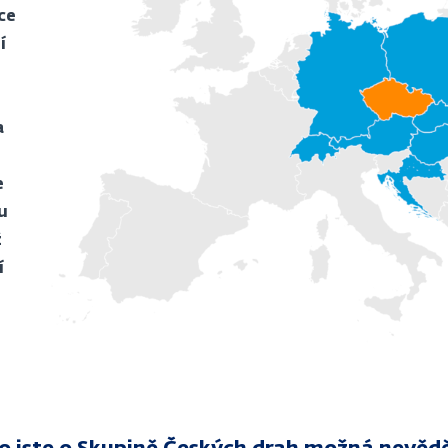
ce
í
a
e
u
ž
í