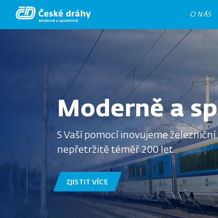
Přejít
O NÁS
k
hlavnímu
obsahu
Moderně a sp
S Vaší pomocí inovujeme železniční
nepřetržitě téměř 200 let.
ZJISTIT VÍCE