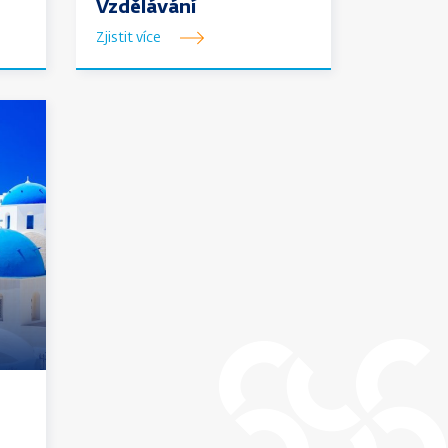
Vzdělávání
Zjistit více