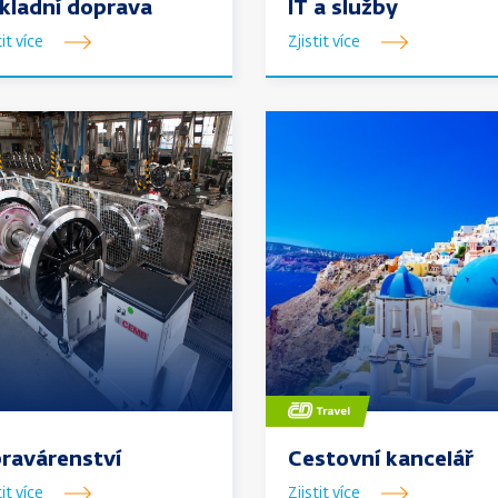
kladní doprava
IT a služby
tit více
Zjistit více
Zjistit
více
o
Cestovní
kanceláři
y
el
,
ravárenství
Cestovní kancelář
tit více
Zjistit více