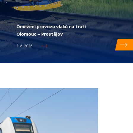
ů
Omezení provozu vlaků na trati
Olomouc – Prostějov
3. 8. 2026
roti