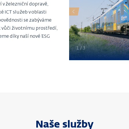
í v železniční dopravě,
é ICT služeb v oblasti
Předchozí
dpovědnosti se zabýváme
t vůči životnímu prostředí,
eme díky naší nové ESG
1
/
3
Naše služby