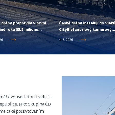
 dráhy přepravily v první
České dráhy instalují do vlak
ině roku 85,5 milionu
CityElefant nový kamerový
ících, je to nejvíc od roku
systém. Zvýší bezpečnost
026
4. 8. 2026
cestujících a pomůže v boji p
vandalismu.
éměř dvousetletou tradicí a
republice. Jako Skupina ČD
áme také poskytováním