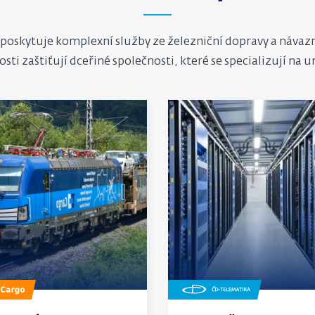
poskytuje komplexní služby ze železniční dopravy a návaz
osti zaštiťují dceřiné společnosti, které se specializují na 
Zjistit
více
o
pozici
dní
IT
va
a
služby