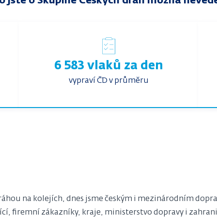
o jste o Skupině Českých drah možná nevědě
6 583 vlaků za den
vypraví ČD v průměru
ráhou na kolejích, dnes jsme českým i mezinárodním doprav
í, firemní zákazníky, kraje, ministerstvo dopravy i zahranič