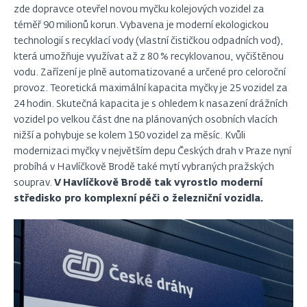
zde dopravce otevřel novou myčku kolejových vozidel za
téměř 90 milionů korun. Vybavena je moderní ekologickou
technologií s recyklací vody (vlastní čističkou odpadních vod),
která umožňuje využívat až z 80 % recyklovanou, vyčištěnou
vodu. Zařízení je plně automatizované a určené pro celoroční
provoz. Teoretická maximální kapacita myčky je 25 vozidel za
24 hodin. Skutečná kapacita je s ohledem k nasazení drážních
vozidel po velkou část dne na plánovaných osobních vlacích
nižší a pohybuje se kolem 150 vozidel za měsíc. Kvůli
modernizaci myčky v největším depu Českých drah v Praze nyní
probíhá v Havlíčkově Brodě také mytí vybraných pražských
souprav.
V Havlíčkově Brodě tak vyrostlo moderní
středisko pro komplexní péči o železniční vozidla.