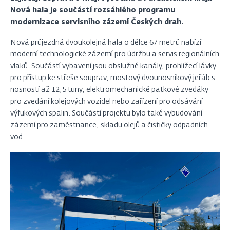
Nová hala je součástí rozsáhlého programu
modernizace servisního zázemí Českých drah.
Nová průjezdná dvoukolejná hala o délce 67 metrů nabízí
moderní technologické zázemí pro údržbu a servis regionálních
vlaků. Součástí vybavení jsou obslužné kanály, prohlížecí lávky
pro přístup ke střeše souprav, mostový dvounosníkový jeřáb s
nosností až 12,5 tuny, elektromechanické patkové zvedáky
pro zvedání kolejových vozidel nebo zařízení pro odsávání
výfukových spalin. Součástí projektu bylo také vybudování
zázemí pro zaměstnance, skladu olejů a čističky odpadních
vod.