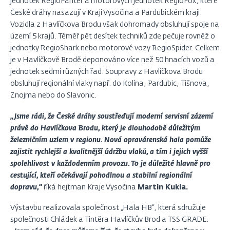
jednotek RegioPanter a motorových jednotek RegioFox, které
České dráhy nasazují v Kraji Vysočina a Pardubickém kraji.
Vozidla z Havlíčkova Brodu však dohromady obsluhují spoje na
území 5 krajů. Téměř pět desítek techniků zde pečuje rovněž o
jednotky RegioShark nebo motorové vozy RegioSpider. Celkem
je v Havlíčkově Brodě deponováno více než 50 hnacích vozů a
jednotek sedmi různých řad. Soupravy z Havlíčkova Brodu
obsluhují regionální vlaky např. do Kolína, Pardubic, Tišnova,
Znojma nebo do Slavonic.
„Jsme rádi, že České dráhy soustřeďují moderní servisní zázemí
právě do Havlíčkova Brodu, který je dlouhodobě důležitým
železničním uzlem v regionu. Nová opravárenská hala pomůže
zajistit rychlejší a kvalitnější údržbu vlaků, a tím i jejich vyšší
spolehlivost v každodenním provozu. To je důležité hlavně pro
cestující, kteří očekávají pohodlnou a stabilní regionální
dopravu,“
říká hejtman Kraje Vysočina
Martin Kukla.
Výstavbu realizovala společnost „Hala HB“, která sdružuje
společnosti Chládek a Tintěra Havlíčkův Brod a TSS GRADE.