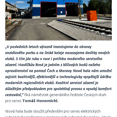
„V posledních letech výrazně investujeme do obnovy
vozidlového parku a na české koleje nasazujeme desítky nových
vlaků. S tím jde ruku v ruce i potřeba moderního servisního
zázemí. Havlíčkův Brod je jedním z klíčových bodů našeho
opravárenství na pomezí Čech a Moravy. Nová hala nám umožní
zajistit kvalitnější, efektivnější a technologicky vyspělejší údržbu
moderních regionálních vlaků. Kvalitní servisní zázemí je
důležitým předpokladem pro spolehlivý provoz a vysoký komfort
cestování,“
říká náměstek generálního ředitele Českých drah
pro servis
Tomáš Honomichl.
Nová hala bude sloužit především pro servis elektrických