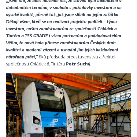
„Jsem rád, že dnes můžeme říct, že stavba byla dokončena v
dohodnutém termínu, v souladu s požadavky investora a ve
vysoké kvalitě, přesně tak, jak jsme slíbili na jejím začátku.
Děkuji všem, kteří se na realizaci projektu podíleli – týmu
investora, našim zaměstnancům ze společností Chládek a
Tintěra a TSS GRADE i všem partnerům a poddodavatelům.
Věřím, že nová hala přinese zaměstnancům Českých drah
kvalitní a moderní zázemí a usnadní jim jejich každodenní
náročnou práci,“
říká předseda představenstva a ředitel
společnosti Chládek & Tintěra
Petr Suchý.