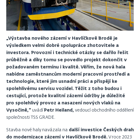
„Výstavba nového zázemí v Havlíčkově Brodě je
výsledkem velmi dobré spolupráce zhotovitele a
investora. Provozní i technické otázky se dařilo řešit
průběžně a díky tomu se povedlo projekt dokončit v
požadovaném termínu i kvalitě. Věřím, že nová hala
nabídne zaměstnancům moderní pracovní prostředí a
technologie, které jim usnadní práci a přispějí ke
spolehlivému servisu vozidel. Těžit z toho budou i
cestující, protože kvalitní zázemí údržby je důležité
pro spolehlivý provoz a nasazení nových vlaků na
Vysočině,“
uvádí
Petr Heiland,
vedoucí obchodního oddělení
společnosti TSS GRADE.
Stavba nové haly navázala na
další investice Českých drah
do modernizace zázemí v Havlíčkově Brodě.
V roce 2023