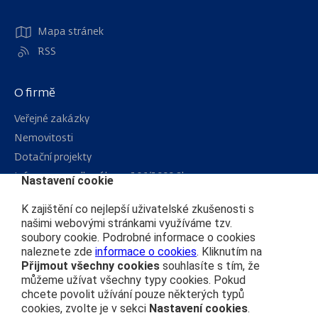
Mapa stránek
RSS
O firmě
Veřejné zakázky
Nemovitosti
Dotační projekty
Informace podle zákona 106/1999 Sb.
Nastavení cookie
Kariéra
K zajištění co nejlepší uživatelské zkušenosti s
našimi webovými stránkami využíváme tzv.
soubory cookie. Podrobné informace o cookies
Čím se řídíme
naleznete zde
informace o cookies
. Kliknutím na
Přijmout všechny cookies
souhlasíte s tím, že
Ochrana osobních údajů
můžeme užívat všechny typy cookies. Pokud
Prohlášení o přístupnosti
chcete povolit užívání pouze některých typů
Zásady používání cookies
cookies, zvolte je v sekci
Nastavení cookies
.