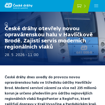
Přejít
k
hlavnímu
obsahu
Drobečková
České dráhy otevřely novou
navigace
opravárenskou halu v Havlíčkově
Brodě. Zajistí servis moderních
regionálních vlaků
28. 5. 2026 - 11:00
České dráhy dnes uvedly do provozu novou
opravárenskou halu ve Středisku údržby Havlíčkův
Brod. Moderní servisní zázemí za více než 235 milionů
korun je určeno především pro údržbu nejnovějších
regionálních vlaků RegioPanter a RegioFox, které
zajišťují dopravu v Kraji Vysočina a Pardubickém kraji.