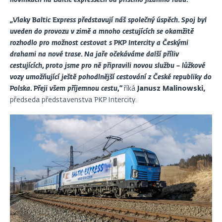
novinkách na Baltic expressech od příštího jízdního řádu.“
„Vlaky Baltic Express představují náš společný úspěch. Spoj byl
uveden do provozu v zimě a mnoho cestujících se okamžitě
rozhodlo pro možnost cestovat s PKP Intercity a Českými
drahami na nové trase. Na jaře očekáváme další příliv
cestujících, proto jsme pro ně připravili novou službu – lůžkové
vozy umožňující ještě pohodlnější cestování z České republiky do
Polska. Přeji všem příjemnou cestu,“
říká
Janusz Malinowski,
předseda představenstva PKP Intercity.