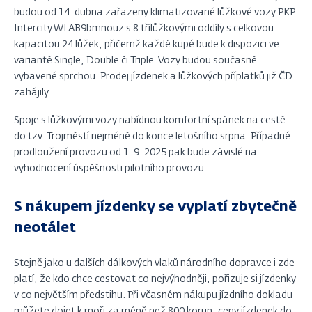
budou od 14. dubna zařazeny klimatizované lůžkové vozy PKP
Intercity WLAB9bmnouz s 8 třílůžkovými oddíly s celkovou
kapacitou 24 lůžek, přičemž každé kupé bude k dispozici ve
variantě Single, Double či Triple. Vozy budou současně
vybavené sprchou. Prodej jízdenek a lůžkových příplatků již ČD
zahájily.
Spoje s lůžkovými vozy nabídnou komfortní spánek na cestě
do tzv. Trojměstí nejméně do konce letošního srpna. Případné
prodloužení provozu od 1. 9. 2025 pak bude závislé na
vyhodnocení úspěšnosti pilotního provozu.
S nákupem jízdenky se vyplatí zbytečně
neotálet
Stejně jako u dalších dálkových vlaků národního dopravce i zde
platí, že kdo chce cestovat co nejvýhodněji, pořizuje si jízdenky
v co největším předstihu. Při včasném nákupu jízdního dokladu
můžete dojet k moři za méně než 800 korun, ceny jízdenek do