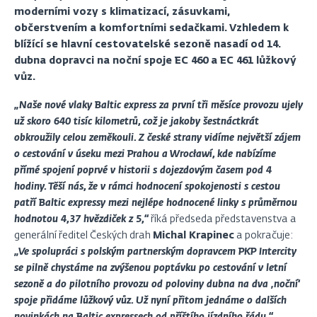
moderními vozy s klimatizací, zásuvkami,
občerstvením a komfortními sedačkami. Vzhledem k
blížící se hlavní cestovatelské sezoně nasadí od 14.
dubna dopravci na noční spoje EC 460 a EC 461 lůžkový
vůz.
„Naše nové vlaky Baltic express za první tři měsíce provozu ujely
už skoro 640 tisíc kilometrů, což je jakoby šestnáctkrát
obkroužily celou zeměkouli. Z české strany vidíme největší zájem
o cestování v úseku mezi Prahou a Wrocławí, kde nabízíme
přímé spojení poprvé v historii s dojezdovým časem pod 4
hodiny. Těší nás, že v rámci hodnocení spokojenosti s cestou
patří Baltic expressy mezi nejlépe hodnocené linky s průměrnou
hodnotou 4,37 hvězdiček z 5,“
říká předseda představenstva a
generální ředitel Českých drah
Michal Krapinec
a pokračuje:
„Ve spolupráci s polským partnerským dopravcem PKP Intercity
se pilně chystáme na zvýšenou poptávku po cestování v letní
sezoně a do pilotního provozu od poloviny dubna na dva ‚noční‘
spoje přidáme lůžkový vůz. Už nyní přitom jednáme o dalších