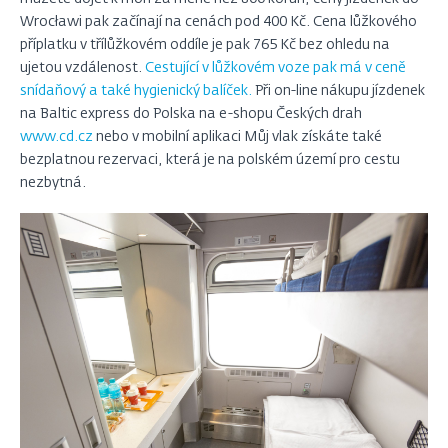
Wrocławi pak začínají na cenách pod 400 Kč. Cena lůžkového
příplatku v třílůžkovém oddíle je pak 765 Kč bez ohledu na
ujetou vzdálenost.
Cestující v lůžkovém voze pak má v ceně
snídaňový a také hygienický balíček.
Při on-line nákupu jízdenek
na Baltic express do Polska na e-shopu Českých drah
www.cd.cz
nebo v mobilní aplikaci Můj vlak získáte také
bezplatnou rezervaci, která je na polském území pro cestu
nezbytná.