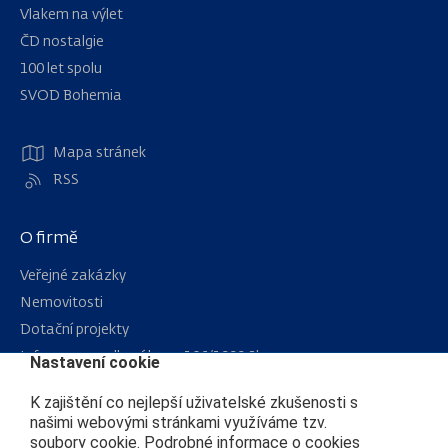
Vlakem na výlet
ČD nostalgie
100 let spolu
Navigace
SVOD Bohemia
Mapa stránek
RSS
O firmě
Veřejné zakázky
Nemovitosti
Dotační projekty
Informace podle zákona 106/1999 Sb.
Nastavení cookie
Kariéra
K zajištění co nejlepší uživatelské zkušenosti s
našimi webovými stránkami využíváme tzv.
soubory cookie. Podrobné informace o cookies
Čím se řídíme