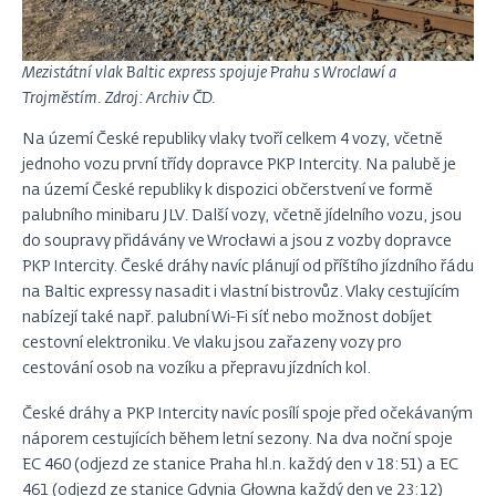
Mezistátní vlak Baltic express spojuje Prahu s Wroclawí a
Trojměstím. Zdroj: Archiv ČD.
Na území České republiky vlaky tvoří celkem 4 vozy, včetně
jednoho vozu první třídy dopravce PKP Intercity. Na palubě je
na území České republiky k dispozici občerstvení ve formě
palubního minibaru JLV. Další vozy, včetně jídelního vozu, jsou
do soupravy přidávány ve Wrocławi a jsou z vozby dopravce
PKP Intercity. České dráhy navíc plánují od příštího jízdního řádu
na Baltic expressy nasadit i vlastní bistrovůz. Vlaky cestujícím
nabízejí také např. palubní Wi-Fi síť nebo možnost dobíjet
cestovní elektroniku. Ve vlaku jsou zařazeny vozy pro
cestování osob na vozíku a přepravu jízdních kol.
České dráhy a PKP Intercity navíc posílí spoje před očekávaným
náporem cestujících během letní sezony. Na dva noční spoje
EC 460 (odjezd ze stanice Praha hl.n. každý den v 18:51) a EC
461 (odjezd ze stanice Gdynia Głowna každý den ve 23:12)