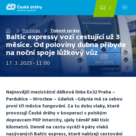
Přejít
k
hlavnímu
obsahu
Drobečková
Pro média
Tiskové zprávy
Baltic expressy vozí cestující už 3
navigace
měsíce. Od poloviny dubna přibyde
na noční spoje lůžkový vůz
17. 3. 2025 - 11:00
Nejnovější mezistátní dálková linka Ex32 Praha –
Pardubice – Wrocław – Gdańsk –Gdynia má za sebou
první tři měsíce fungování. Za tu dobu vlaky, které
provozují České dráhy v kooperaci s polským
dopravcem PKP Intercity, ujely téměř 640 tisíc
kilometrů. Denně na cestu vyráží 4 páry vlaků
nazývaných Baltic express, které nabízejí cestování