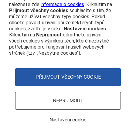
naleznete zde
informace o cookies
. Kliknutím na
Ochrana osobních údajů
Přijmout všechny cookies
souhlasíte s tím, že
můžeme užívat všechny typy cookies. Pokud
Prohlášení o přístupnosti
chcete povolit užívání pouze některých typů
Zásady používání cookies
cookies, zvolte je v sekci
Nastavení cookies
.
Kliknutím na
Nepřijmout
odmítnete užívání
Nastavení cookies
všech cookies s výjimkou těch, které nezbytně
potřebujeme pro fungování našich webových
Centrála
stránek (tzv. „Nezbytné cookies“).
+420 972 111 111
Nábřeží Ludvíka Svobody 1222 110 15 Praha 1
PŘIJMOUT VŠECHNY COOKIE
IČO: 70994226
DIČ: CZ70994226
NEPŘIJMOUT
Nastavení cookie
© České dráhy, a.s.
, 2026