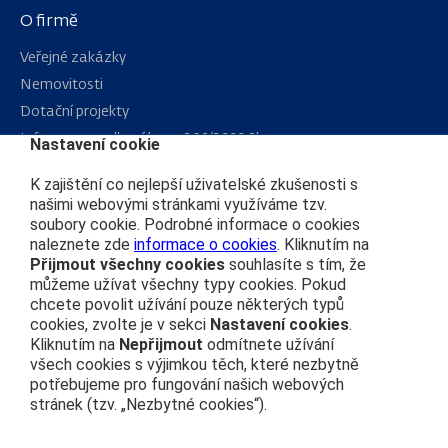
O firmě
Veřejné zakázky
Nemovitosti
Dotační projekty
Informace podle zákona 106/1999 Sb.
Nastavení cookie
Kariéra
K zajištění co nejlepší uživatelské zkušenosti s
našimi webovými stránkami využíváme tzv.
soubory cookie. Podrobné informace o cookies
Čím se řídíme
naleznete zde
informace o cookies
. Kliknutím na
Přijmout všechny cookies
souhlasíte s tím, že
Ochrana osobních údajů
můžeme užívat všechny typy cookies. Pokud
Prohlášení o přístupnosti
chcete povolit užívání pouze některých typů
Zásady používání cookies
cookies, zvolte je v sekci
Nastavení cookies
.
Kliknutím na
Nepřijmout
odmítnete užívání
Nastavení cookies
všech cookies s výjimkou těch, které nezbytně
potřebujeme pro fungování našich webových
Centrála
stránek (tzv. „Nezbytné cookies“).
+420 972 111 111