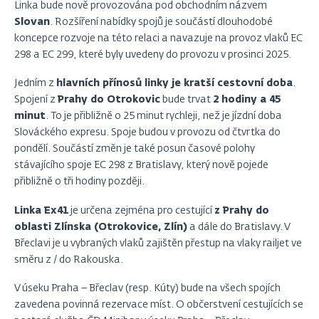
Linka bude nově provozována pod obchodním názvem
Slovan
. Rozšíření nabídky spojů je součástí dlouhodobé
koncepce rozvoje na této relaci a navazuje na provoz vlaků EC
298 a EC 299, které byly uvedeny do provozu v prosinci 2025.
Jedním z
hlavních přínosů linky je kratší cestovní doba
.
Spojení z
Prahy do Otrokovic
bude trvat
2 hodiny a 45
minut
. To je přibližně o 25 minut rychleji, než je jízdní doba
Slováckého expresu. Spoje budou v provozu od čtvrtka do
pondělí. Součástí změn je také posun časové polohy
stávajícího spoje EC 298 z Bratislavy, který nově pojede
přibližně o tři hodiny později.
Linka Ex41
je určena zejména pro cestující
z Prahy do
oblasti Zlínska (Otrokovice, Zlín)
a dále do Bratislavy. V
Břeclavi je u vybraných vlaků zajištěn přestup na vlaky railjet ve
směru z / do Rakouska.
V úseku Praha – Břeclav (resp. Kúty) bude na všech spojích
zavedena povinná rezervace míst. O občerstvení cestujících se