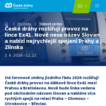
Přejít
k
hlavnímu
obsahu
Drobečková
Pro média
Tiskové zprávy
České dráhy rozšiřují provoz na
navigace
lince Ex41. Nově nese název Slovan
a nabízí nejrychlejší spojení Prahy a
Zlínska
2. 6. 2026 - 11:22
Od červnové změny jízdního řádu 2026 rozšiřují
České dráhy provoz na dálkové lince Ex41 mezi
Prahou a Bratislavou. Nově bude linka vedena
pod obchodním názvem Slovan a nabídne více
rychlých spojů na relaci Praha – Olomouc –
Otrokovice – Břeclav.