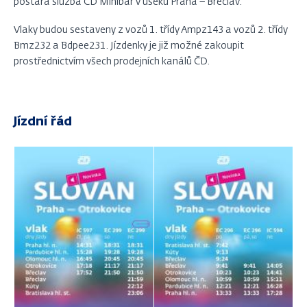
postará služba ČD Minibar v úseku Praha – Břeclav.
Vlaky budou sestaveny z vozů 1. třídy Ampz143 a vozů 2. třídy
Bmz232 a Bdpee231. Jízdenky je již možné zakoupit
prostřednictvím všech prodejních kanálů ČD.
Jízdní řád