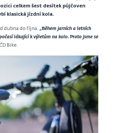
pozici celkem šest desítek půjčoven
 klasická jízdní kola.
d dubna do října.
„Během jarních a letních
očasí lákající k výletům na kolo. Proto jsme se
ČD Bike.