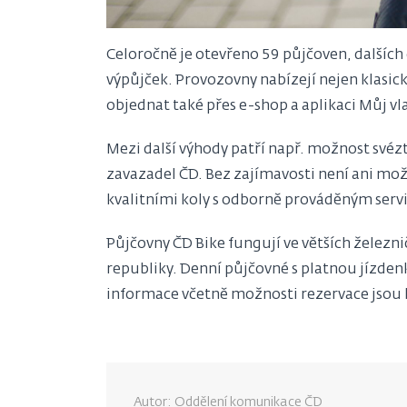
Celoročně je otevřeno 59 půjčoven, dalších
výpůjček. Provozovny nabízejí nejen klasická
objednat také přes e-shop a aplikaci Můj vl
Mezi další výhody patří např. možnost své
zavazadel ČD. Bez zajímavosti není ani mož
kvalitními koly s odborně prováděným servise
Půjčovny ČD Bike fungují ve větších železni
republiky. Denní půjčovné s platnou jízdenk
informace včetně možnosti rezervace jsou 
Autor: Oddělení komunikace ČD