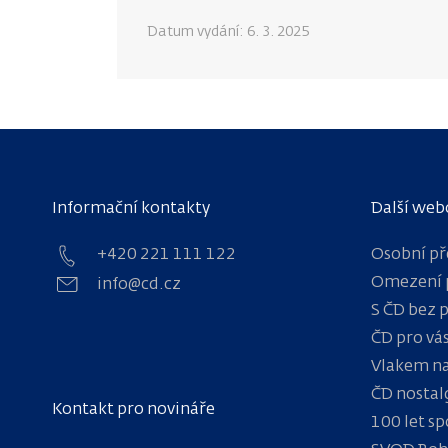
Datum vydání:
6. 3. 2025
Informační kontakty
Další web
+420 221 111 122
Osobní př
Omezení 
info@cd.cz
S ČD bez 
ČD pro vá
Vlakem na
ČD nostal
Kontakt pro novináře
100 let sp