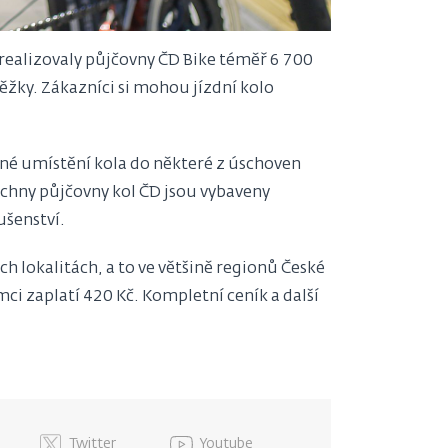
 realizovaly půjčovny ČD Bike téměř 6 700
běžky. Zákazníci si mohou jízdní kolo
tné umístění kola do některé z úschoven
echny půjčovny kol ČD jsou vybaveny
ušenství.
h lokalitách, a to ve většině regionů České
ci zaplatí 420 Kč. Kompletní ceník a další
Twitter
Youtube