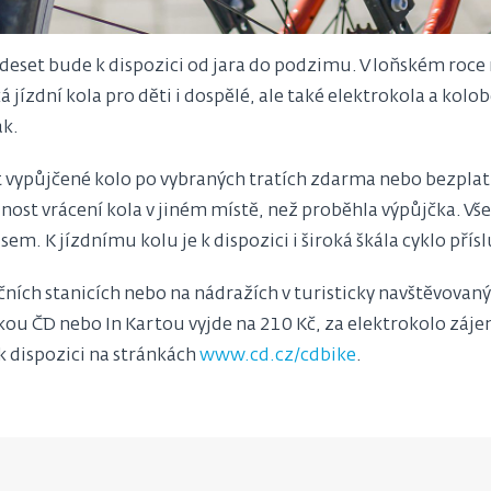
 deset bude k dispozici od jara do podzimu. V loňském roce
 jízdní kola pro děti i dospělé, ale také elektrokola a kolo
ak.
zt vypůjčené kolo po vybraných tratích zdarma nebo bezpla
nost vrácení kola v jiném místě, než proběhla výpůjčka. Vš
m. K jízdnímu kolu je k dispozici i široká škála cyklo přísl
čních stanicích nebo na nádražích v turisticky navštěvovanýc
ou ČD nebo In Kartou vyjde na 210 Kč, za elektrokolo zájem
k dispozici na stránkách
www.cd.cz/cdbike
.