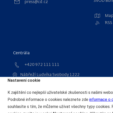
SVOD Bo
press@cd.cz
Map
RSS
Centrála
+420 972 111 111
Nábřeží Ludvíka Svobody 1222
Nastavení cookie
110 15 Praha 1
IČO: 70994226
K zajištění co nejlepší uživatelské zkušenosti s našimi web
DIČ: CZ70994226
Podrobné informace o cookies naleznete zde
informace o 
souhlasíte s tím, že můžeme užívat všechny typy cookies. 