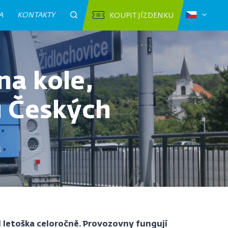
A
KONTAKTY
KOUPIT JÍZDENKU
na kole,
u Českých
od letoška celoročně. Provozovny fungují