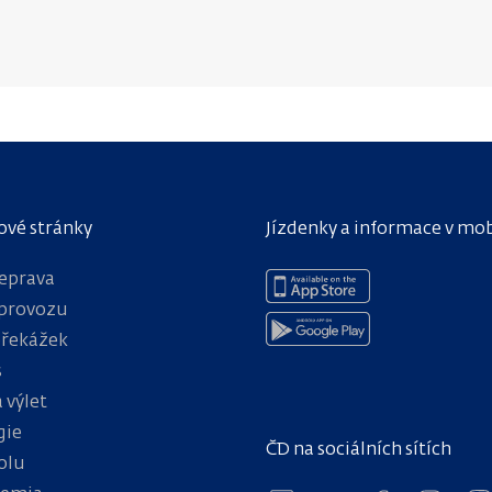
ové stránky
Jízdenky a informace v mo
eprava
provozu
překážek
s
 výlet
gie
ČD na sociálních sítích
olu