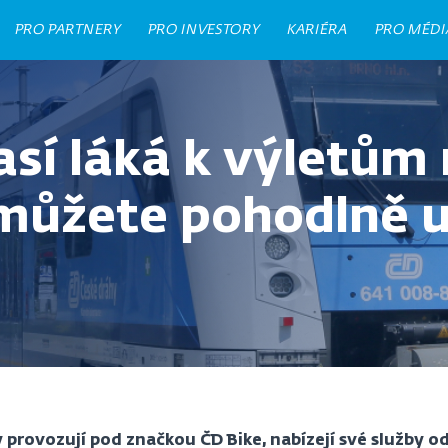
PRO PARTNERY
PRO INVESTORY
KARIÉRA
PRO MÉDI
sí láká k výletům 
e můžete pohodlně 
y provozují pod značkou ČD Bike, nabízejí své služby 