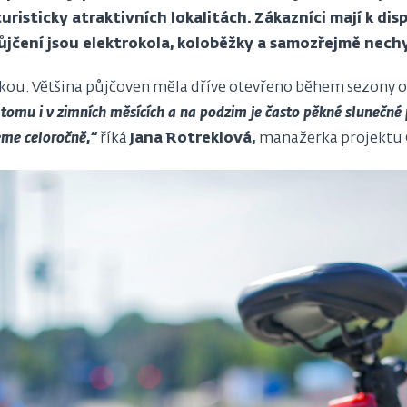
risticky atraktivních lokalitách. Zákazníci mají k dis
jčení jsou elektrokola, koloběžky a samozřejmě nechybí
nkou. Většina půjčoven měla dříve otevřeno během sezony o
 tomu i v zimních měsících a na podzim je často pěkné slunečné p
řeme celoročně,“
říká
Jana Rotreklová,
manažerka projektu 