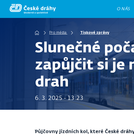
Přejít
O NÁS
k
hlavnímu
Drobečková
obsahu
Pro média
Tiskové zprávy
navigace
Slunečné poča
zapůjčit si j
drah
6. 3. 2025 - 13:23
Půjčovny jízdních kol, které České dráh