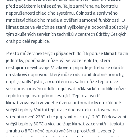
před začátkem letní sezóny. Ta je zaměřena na kontrolu
neporušenosti chladicího systému, úplnosti a správného
množství chladícího media a ověření samotné funkčnosti. O
klimatizace ve vlacích se stará vyškolený a odborně způsobilý
tým zkušených servisních techniků v centrech údržby Českých
drah po celé republice.
Přesto může v některých případech dojít k poruše klimatizační
jednotky, popřípadě může být ve voze teplota, která
cestujícím nevyhovuje. V takovém případě je třeba se obrátit
na vlakový doprovod, který může odstranit drobné poruchy,
např. „spadlý“ jistič, a v určitém rozsahu může teplotu ve
velkoprostorovém oddíle regulovat. V klasickém oddíle může
teplotu regulovat přímo cestující. Teplota uvnitř
klimatizovaných vozidel je řízena automaticky na základě
vnější teploty. Vnitřní teplota je dodavateli nastavena na
střední úroveň 22°C a lze ji upravit o cca +/- 2 °C. Při dosažení
vnější teploty 30 °C a více udržuje klimatizace vnitřní teplotu
zhruba o 8 °C méně oproti vnějšímu prostředí. Uvedený