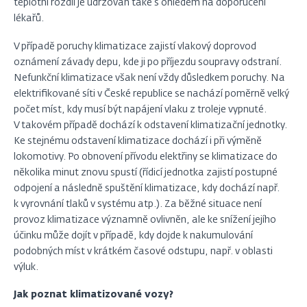
teplotní rozdíl je udržován také s ohledem na doporučení
lékařů.
V případě poruchy klimatizace zajistí vlakový doprovod
oznámení závady depu, kde ji po příjezdu soupravy odstraní.
Nefunkční klimatizace však není vždy důsledkem poruchy. Na
elektrifikované síti v České republice se nachází poměrně velký
počet míst, kdy musí být napájení vlaku z troleje vypnuté.
V takovém případě dochází k odstavení klimatizační jednotky.
Ke stejnému odstavení klimatizace dochází i při výměně
lokomotivy. Po obnovení přívodu elektřiny se klimatizace do
několika minut znovu spustí (řídicí jednotka zajistí postupné
odpojení a následně spuštění klimatizace, kdy dochází např.
k vyrovnání tlaků v systému atp.). Za běžné situace není
provoz klimatizace významně ovlivněn, ale ke snížení jejího
účinku může dojít v případě, kdy dojde k nakumulování
podobných míst v krátkém časové odstupu, např. v oblasti
výluk.
Jak poznat klimatizované vozy?