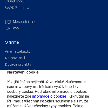
100 let spolu
Navigace
SVOD Bohemia
Mapa stránek
RSS
O firmě
Veřejné zakázky
Nemovitosti
Dotační projekty
Informace podle zákona 106/1999 Sb.
Nastavení cookie
Kariéra
K zajištění co nejlepší uživatelské zkušenosti s
našimi webovými stránkami využíváme tzv.
soubory cookie. Podrobné informace o cookies
Čím se řídíme
naleznete zde
informace o cookies
. Kliknutím na
Přijmout všechny cookies
souhlasíte s tím, že
Ochrana osobních údajů
můžeme užívat všechny typy cookies. Pokud
Prohlášení o přístupnosti