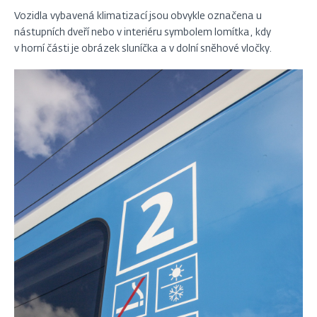
Vozidla vybavená klimatizací jsou obvykle označena u
nástupních dveří nebo v interiéru symbolem lomítka, kdy
v horní části je obrázek sluníčka a v dolní sněhové vločky.