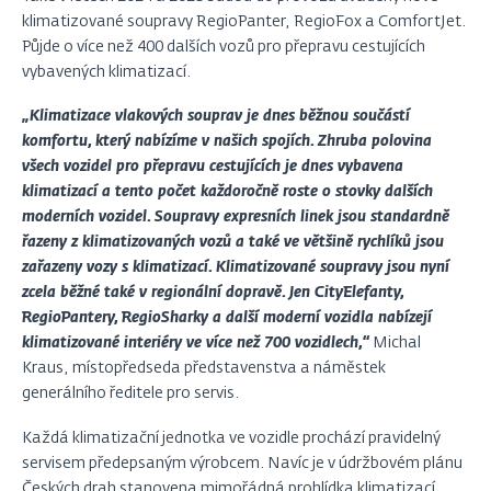
klimatizované soupravy RegioPanter, RegioFox a ComfortJet.
Půjde o více než 400 dalších vozů pro přepravu cestujících
vybavených klimatizací.
„Klimatizace vlakových souprav je dnes běžnou součástí
komfortu, který nabízíme v našich spojích. Zhruba polovina
všech vozidel pro přepravu cestujících je dnes vybavena
klimatizací a tento počet každoročně roste o stovky dalších
moderních vozidel. Soupravy expresních linek jsou standardně
řazeny z klimatizovaných vozů a také ve většině rychlíků jsou
zařazeny vozy s klimatizací. Klimatizované soupravy jsou nyní
zcela běžné také v regionální dopravě. Jen CityElefanty,
RegioPantery, RegioSharky a další moderní vozidla nabízejí
klimatizované interiéry ve více než 700 vozidlech,“
Michal
Kraus, místopředseda představenstva a náměstek
generálního ředitele pro servis.
Každá klimatizační jednotka ve vozidle prochází pravidelný
servisem předepsaným výrobcem. Navíc je v údržbovém plánu
Českých drah stanovena mimořádná prohlídka klimatizací